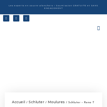
Les experts en couvre-planchers ı Soumission GRATUITE et SANS
ENGAGEMENT
Accueil
Schluter
Moulures
/
/
/ Schluter – Reno T