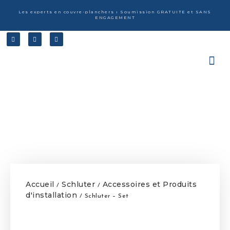
Les experts en couvre-planchers ı Soumission GRATUITE et SANS
ENGAGEMENT
Accueil
Schluter
Accessoires et Produits
/
/
d'installation
/ Schluter – Set