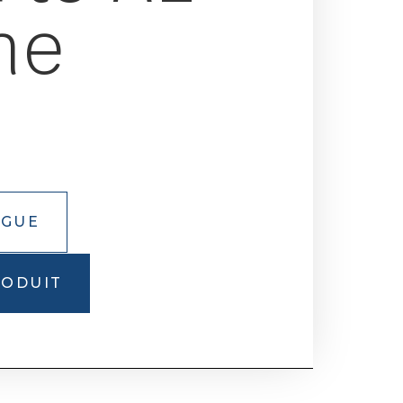
ne
o
OGUE
RODUIT