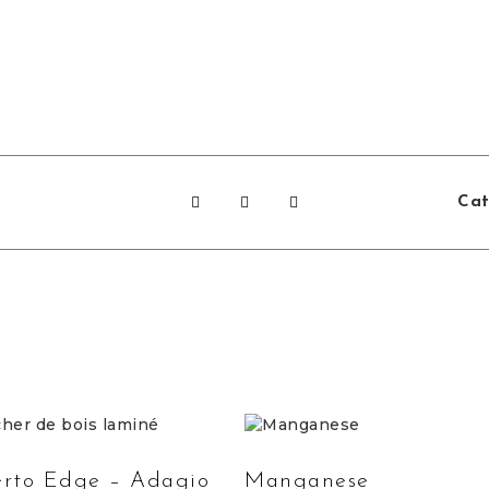
Cat
rto Edge – Adagio
Manganese