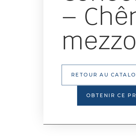
– Chê
mezz
RETOUR AU CATAL
OBTENIR CE P