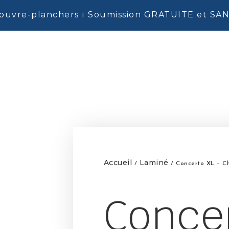
 couvre-planchers ı Soumission GRATUITE et 
Accueil
Laminé
/
/ Concerto XL – C
Conce