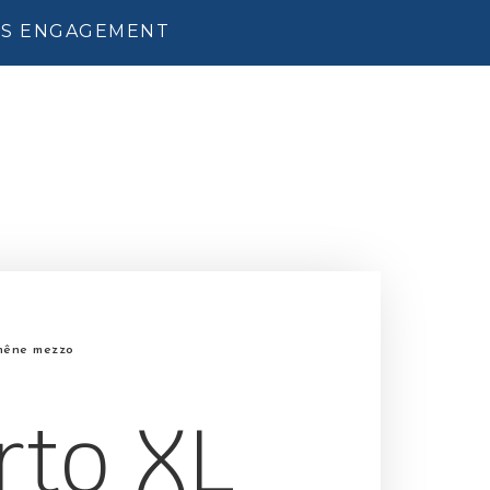
SANS ENGAGEMENT
hêne mezzo
rto XL