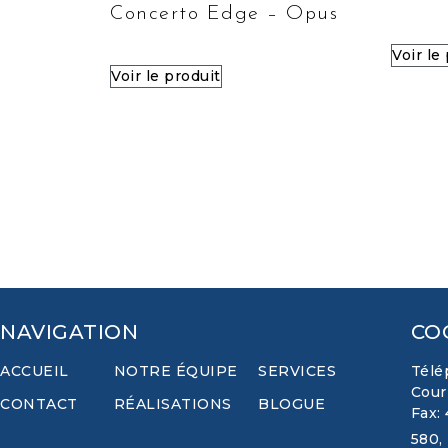
Concerto Edge – Opus
Voir le
Voir le produit
NAVIGATION
CO
ACCUEIL
NOTRE ÉQUIPE
SERVICES
Télé
Cour
CONTACT
RÉALISATIONS
BLOGUE
Fax:
580,