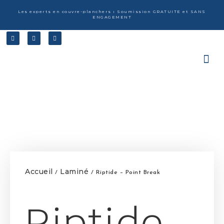
Les experts en couvre-planchers ı Soumission GRATUITE et SANS
ENGAGEMENT
Accueil
Laminé
/
/ Riptide – Point Break
Riptide