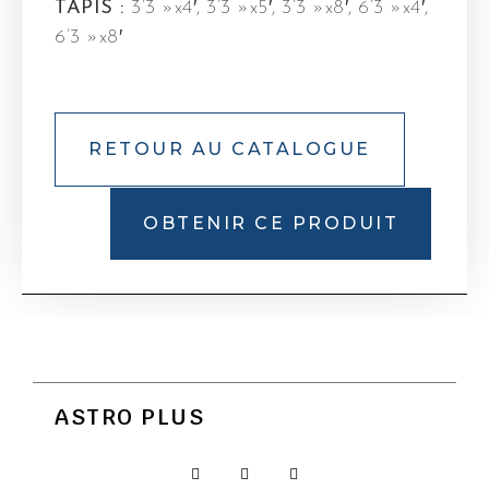
TAPIS :
3’3 »x4′, 3’3 »x5′, 3’3 »x8′, 6’3 »x4′,
6’3 »x8′
RETOUR AU CATALOGUE
OBTENIR CE PRODUIT
ASTRO PLUS