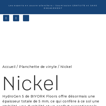
Les experts en couvre-planchers ı Soumission GRATUITE et SANS
ENGAGEMENT
Accueil
/
Planchette de vinyle
/ Nickel
Nickel
HydroGen 5 de BIYORK Floors offre désormais une
épaisseur totale de 5 mm, ce qui confère à ce sol une