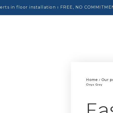
erts in floor installation ı FREE, NO COMMITM
Home
Our p
/
Onyx Grey
Ea