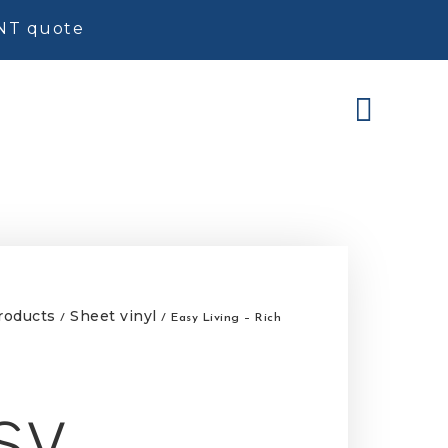
ENT quote
roducts
Sheet vinyl
/
/ Easy Living – Rich
sy