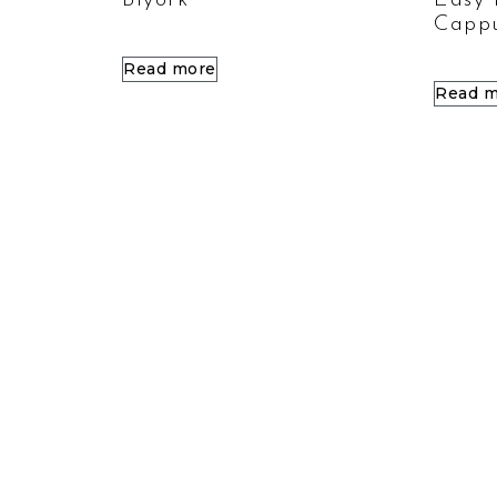
Biyork
Easy 
Capp
Read more
Read m