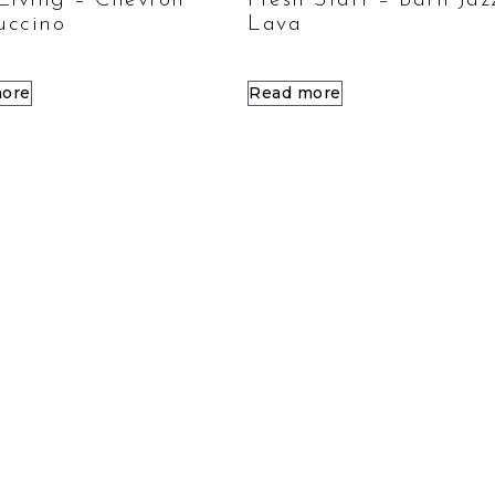
Living – Chevron
Fresh Start – Barn Jaz
uccino
Lava
ore
Read more