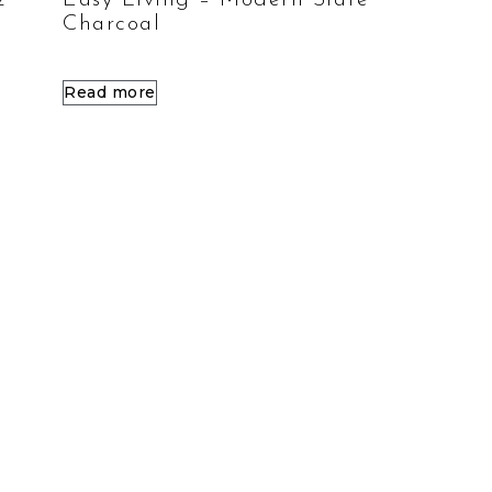
z
Easy Living – Modern Slate
Charcoal
Read more