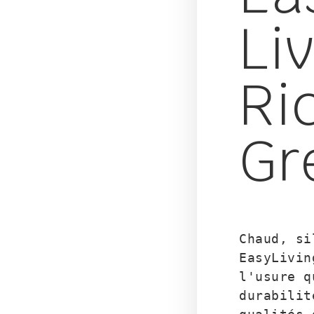
Li
Ri
Gr
Chaud, si
EasyLivin
l'usure q
durabilit