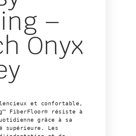
ving –
ch Onyx
ey
lencieux et confortable, 
g™ FiberFloor® résiste à 
uotidienne grâce à sa 
é supérieure. Les 